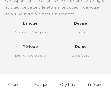
Checkpoint Charlie ou encore Alexanderplatz, plongez
au cœur de cette ville étonnante qui, au fil de votre
séjour, vous dévoilera tous ses secrets.
Langue
Devise
Allemand / Anglais
Euro
Période
Durée
De Mai à Octobre
3 à 5 jours
À faire
Pratique
City Pass
Itinéraires