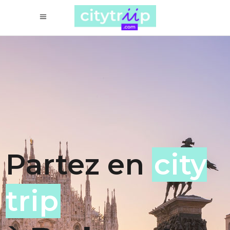
Partez en
city
trip