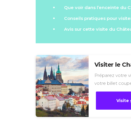
Que voir dans l’enceinte du 
Conseils pratiques pour visit
Avis sur cette visite du Chât
Visiter le C
Préparez votre v
votre billet coupe
Visite