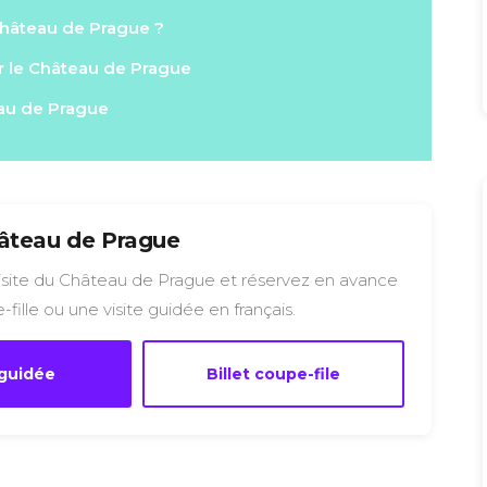
Château de Prague ?
er le Château de Prague
eau de Prague
hâteau de Prague
isite du Château de Prague et réservez en avance
-fille ou une visite guidée en français.
 guidée
Billet coupe-file