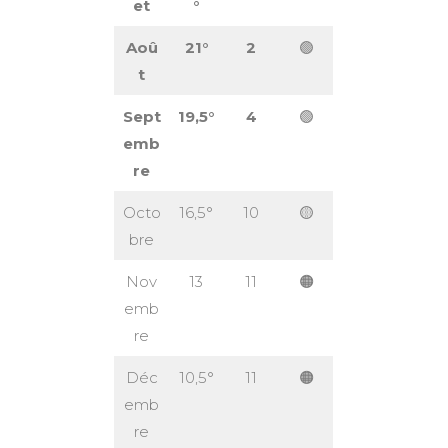
et
°
Aoû
21°
2
🟢
t
Sept
19,5°
4
🟢
emb
re
Octo
16,5°
10
🟡
bre
Nov
13
11
🟠
emb
re
Déc
10,5°
11
🟠
emb
re