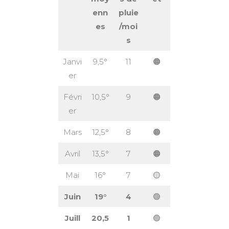
enn
pluie
es
/moi
s
Janvi
9,5°
11
🟠
er
Févri
10,5°
9
🟠
er
Mars
12,5°
8
🟠
Avril
13,5°
7
🟠
Mai
16°
7
🟡
Juin
19°
4
🟢
Juill
20,5
1
🟢