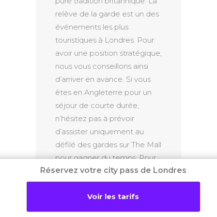
pure tradition britannique. La
relève de la garde est un des
événements les plus
touristiques à Londres. Pour
avoir une position stratégique,
nous vous conseillons ainsi
d’arriver en avance. Si vous
êtes en Angleterre pour un
séjour de courte durée,
n’hésitez pas à prévoir
d’assister uniquement au
défilé des gardes sur The Mall
pour gagner du temps. Pour
Réservez votre city pass de Londres
la cérémonie au complet ou
pour une partie du défilé, voir
Voir les tarifs
les célèbres gardes avec
leurs uniformes rouges et