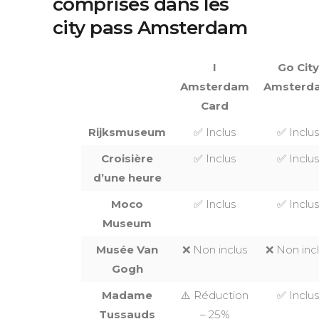
comprises dans les
city pass Amsterdam
I
Go City
Amsterdam
Amsterd
Card
Rijksmuseum
✅ Inclus
✅ Inclus
Croisière
✅ Inclus
✅ Inclus
d’une heure
Moco
✅ Inclus
✅ Inclus
Museum
Musée Van
❌ Non inclus
❌ Non inc
Gogh
Madame
⚠️ Réduction
✅ Inclus
Tussauds
– 25%