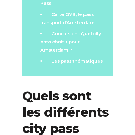
Pass
Carte GVB, le pass
transport d’Amsterdam
Conclusion : Quel city
pass choisir pour
Amsterdam ?
Les pass thématiques
Quels sont
les différents
city pass