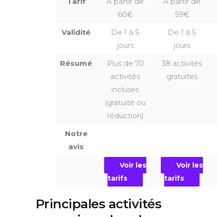
Tarif
À partir de
À partir de
60€
59€
Validité
De 1 à 5
De 1 à 5
jours
jours
Résumé
Plus de 70
38 activités
activités
gratuites
incluses
(gratuité ou
réduction)
Notre
avis
Voir les
Voir les
tarifs
tarifs
Principales activités