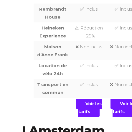
Rembrandt
✅ Inclus
✅ Inclus
House
Heineken
⚠️ Réduction
✅ Inclus
Experience
– 25%
Maison
❌ Non inclus
❌ Non inc
d’Anne Frank
Location de
✅ Inclus
✅ Inclus
vélo 24h
Transport en
✅ Inclus
❌ Non inc
commun
Voir les
Voir 
tarifs
tarifs
I Amsterdam