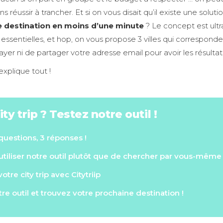
 réussir à trancher. Et si on vous disait qu’il existe une solut
e destination en moins d’une minute
? Le concept est ultr
ssentielles, et hop, on vous propose 3 villes qui correspondent
yer ni de partager votre adresse email pour avoir les résultat
explique tout !
ity trip ? Testez notre outil !
 questions, 3 réponses !
tiliser notre outil plutôt que de chercher par vous-même
otre city trip avec Citytriip
re outil et trouvez votre prochaine destination !