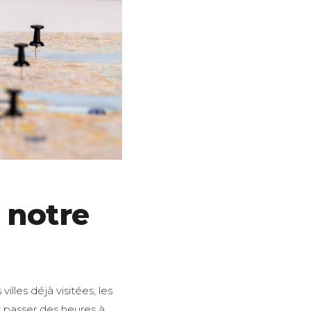
z notre
villes déjà visitées, les
t passer des heures à