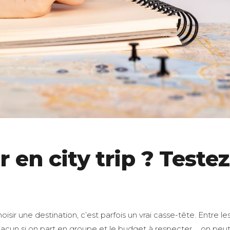
r en city trip ? Teste
hoisir une destination, c’est parfois un vrai casse-tête. Entre les 
hacun si on part en groupe et le budget à respecter … on peu