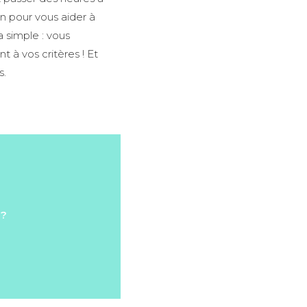
ion pour vous aider à
a simple : vous
 à vos critères ! Et
s.
 ?