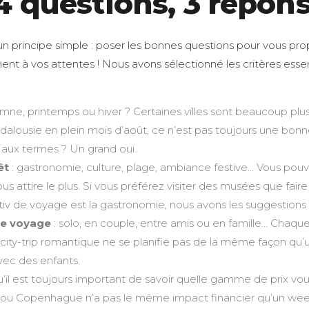
 4 questions, 3 répons
un principe simple : poser les bonnes questions pour vous pro
ent à vos attentes ! Nous avons sélectionné les critères esse
omne, printemps ou hiver ? Certaines villes sont beaucoup plus
ndalousie en plein mois d’août, ce n’est pas toujours une bon
 aux termes ? Un grand oui.
êt
: gastronomie, culture, plage, ambiance festive… Vous pou
ous attire le plus. Si vous préférez visiter des musées que fair
motiv de voyage est la gastronomie, nous avons les suggestions
e voyage
: solo, en couple, entre amis ou en famille… Chaqu
 city-trip romantique ne se planifie pas de la même façon qu’
vec des enfants.
u’il est toujours important de savoir quelle gamme de prix vo
ou Copenhague n’a pas le même impact financier qu’un wee