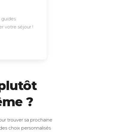
s guides
r votre séjour !
plutôt
ême ?
ur trouver sa prochaine
 des choix personnalisés