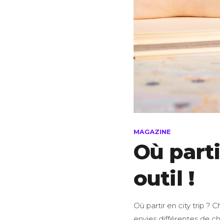
MAGAZINE
Où parti
outil !
Où partir en city trip ? C
envies différentes de c