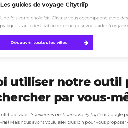
Les guides de voyage Citytriip
Une fois votre choix fait, Citytriip vous accompagne avec de
pratiques sur la destination retenue pour vous aider à organise
Découvrir toutes les villes
 utiliser notre outil 
chercher par vous-m
suffit de taper
“meilleures destinations city trip”
sur Google po
vrai ! Mais nous avons voulu aller plus loin pour vous proposer