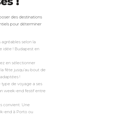
es !
poser des destinations
ntiels pour déterminer
 agréables selon la
ne idée ! Budapest en
vez en sélectionner
e la fête jusqu’au bout de
 adaptées !
e type de voyage a ses
un week-end festif entre
us convient. Une
k-end à Porto ou