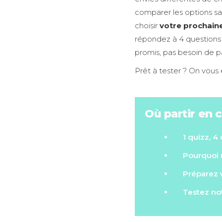
comparer les options sans
choisir
votre prochain
répondez à 4 questions e
promis, pas besoin de pa
Prêt à tester ? On vous 
Où partir en c
1 quizz, 4
Pourquoi u
Préparez v
Testez not