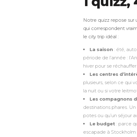
1 quizz,
Notre quizz repose sur 
qui correspondent vraim
le city trip idéal :
La saison
: été, aut
période de l’année : l’A
hiver pour se réchauffer
Les centres d’intér
plusieurs, selon ce qui v
la nuit ou si votre leit
Les compagnons d
destinations phares. Un
potes ou qu’un séjour a
Le budget
: parce q
escapade à Stockholm 