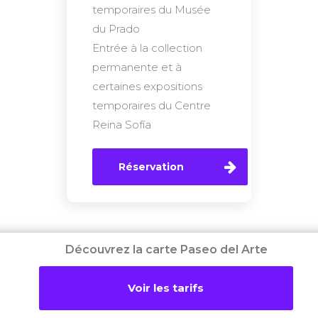
temporaires du Musée
du Prado
Entrée à la collection
permanente et à
certaines expositions
temporaires du Centre
Reina Sofía
Réservation
Découvrez la carte Paseo del Arte
Le triangle
Voir les tarifs
d’Or de l’art,