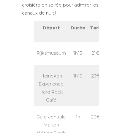
croisière en soirée pour admirer les
canaux de nuit !
Départ
Durée
Tarif
Audio
guide
Rijksmuseum
1h15
21€
Français
Heineken
1h15
23€
Français
Experience
Hard Rock
Café
Gare centrale
1h
20€
Français
Maison
d’Anne Frank